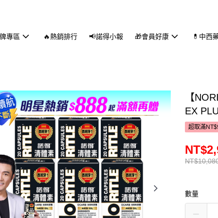
品牌專區
🔥熱銷排行
📢諾得小報
🎁會員好康
💊中西
【NOR
EX PL
超取滿NT$
NT$2,
NT$10,08
數量