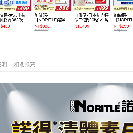
價購-太宏生技
加價購-
加價購-日本補力達
加價購-
獅脈寶385軟膠
【NORITLE諾得】
命EX錠(60粒)x1盒
【NORIT
EX-30粒x1盒
清體素EX GOLD
體速康優
$499
NT$888
NT$499
NT$299
膠囊36粒x1盒
整營養配方(
NT$990
NT$450
盒_效期
2026/11/
說明
相關推薦