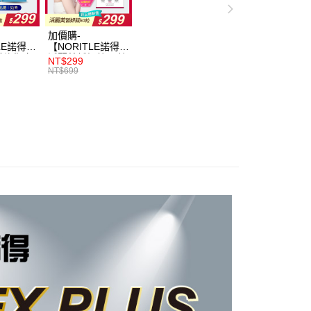
加價購-
LE諾得】
【NORITLE諾得】
纖均衡完
活麗美皙妍錠60粒
NT$299
7包)x1
x1盒
NT$699
14