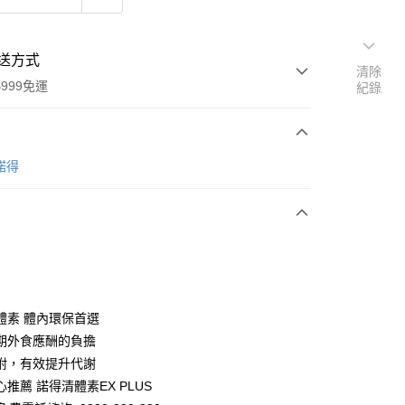
送方式
清除
999免運
紀錄
次付款
E諾得
付款
體素 體內環保首選
期外食應酬的負擔
附，有效提升代謝
推薦 諾得清體素EX PLUS