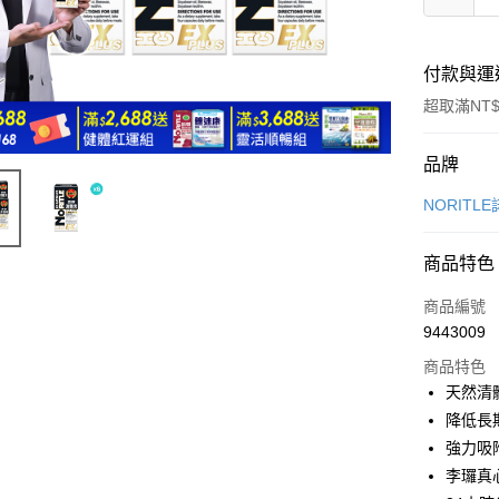
付款與運
超取滿NT$
付款方式
品牌
信用卡一
NORITL
超商取貨
商品特色
LINE Pay
商品編號
Apple Pay
9443009
商品特色
悠遊付
天然清
ATM付款
降低長
強力吸
李㼈真心
運送方式