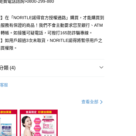
免費電話諮詢>0800-299-880
付款
0，滿NT$999(含以上)免運費
】在「NORITLE諾得官方授權通路」購買，才能購買到
後服務有保證的商品！我們不會主動要求您至銀行、ATM
家取貨
轉帳。如接獲可疑電話，可撥打165防詐騙專線。
0，滿NT$999(含以上)免運費
】如用戶超過3次未取貨，NORITLE諾得將暫停用戶之
貨付款
購買權限。
0，滿NT$999(含以上)免運費
爾富取貨
類 (4)
0，滿NT$999(含以上)免運費
清體循環
付款
客服
商品
諾得清體素
0，滿NT$999(含以上)免運費
商品區
查看全部
1取貨
體
0，滿NT$999(含以上)免運費
00，滿NT$999(含以上)免運費