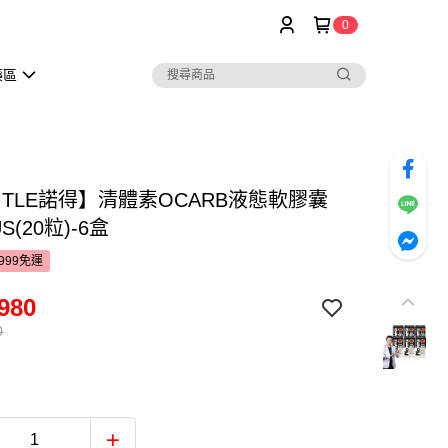
0
藥區
ITLE諾得】清體素OCARB液態軟膠囊
US(20粒)-6盒
999免運
980
0