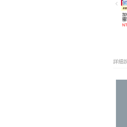
加
鐵
囊
NT
詳細