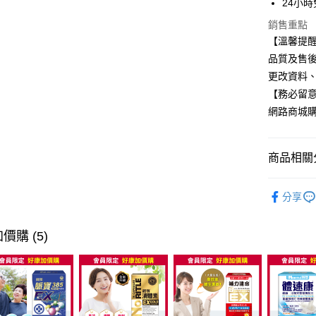
24小時
全家取貨
銷售重點
每筆NT$6
【溫馨提醒
品質及售
付款後全
更改資料、
每筆NT$6
【務必留意
萊爾富取
網路商城
每筆NT$6
付款後萊
商品相關分
每筆NT$6
機能調節
7-11取貨
分享
諾得明星
每筆NT$6
本月活動
價購 (5)
付款後7-1
🦋美形美
每筆NT$6
宅配
每筆NT$1