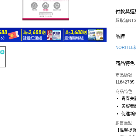
付款與運
超取滿NT$
付款方式
品牌
信用卡一
NORITL
超商取貨
商品特色
LINE Pay
商品編號
Apple Pay
11842785
商品特色
悠遊付
青春美
ATM付款
美容養
促進新
銷售重點
運送方式
【溫馨提醒
全家取貨