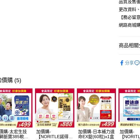
品質及售
每筆NT$6
更改資料、
【務必留意
付款後全
網路商城
每筆NT$6
萊爾富取
商品相關分
每筆NT$6
日本保健
付款後萊
分享
每筆NT$6
女性保健
7-11取貨
🦋美形美
價購 (5)
每筆NT$6
付款後7-1
每筆NT$6
宅配
每筆NT$1
價購-太宏生技
加價購-
加價購-日本補力達
加價購-
獅脈寶385軟膠
【NORITLE諾得】
命EX錠(60粒)x1盒
【NORIT