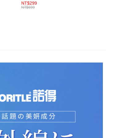
纖均衡完
活麗美皙妍錠60粒
NT$299
7包)x1
x1盒
NT$699
14