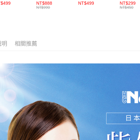
EX-30粒x1盒
清體素EX GOLD
體速康優
$499
NT$888
NT$499
NT$299
膠囊36粒x1盒
整營養配方(
NT$990
NT$450
盒_效期
2026/11/
說明
相關推薦