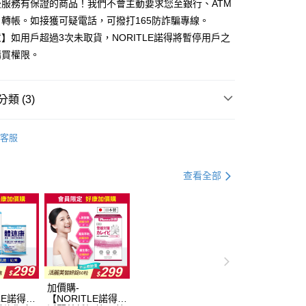
後服務有保證的商品！我們不會主動要求您至銀行、ATM
0，滿NT$999(含以上)免運費
轉帳。如接獲可疑電話，可撥打165防詐騙專線。
】如用戶超過3次未取貨，NORITLE諾得將暫停用戶之
家取貨
購買權限。
0，滿NT$999(含以上)免運費
貨付款
類 (3)
0，滿NT$999(含以上)免運費
專櫃
爾富取貨
客服
0，滿NT$999(含以上)免運費
青春美顏
付款
體
查看全部
0，滿NT$999(含以上)免運費
1取貨
0，滿NT$999(含以上)免運費
00，滿NT$999(含以上)免運費
加價購-
LE諾得】
【NORITLE諾得】