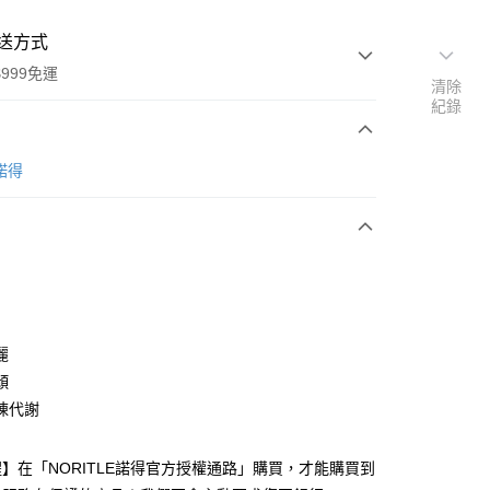
送方式
999免運
清除
紀錄
次付款
E諾得
付款
麗
顏
陳代謝
】在「NORITLE諾得官方授權通路」購買，才能購買到
付款