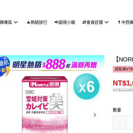
品牌專區
🔥熱銷排行
📢諾得小報
🎁會員好康
💊中西
【NOR
超取滿NT$
NT$1,
NT$10,08
數量