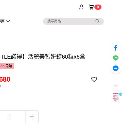
0
藥區
ITLE諾得】活麗美皙妍錠60粒x6盒
999免運
680
0