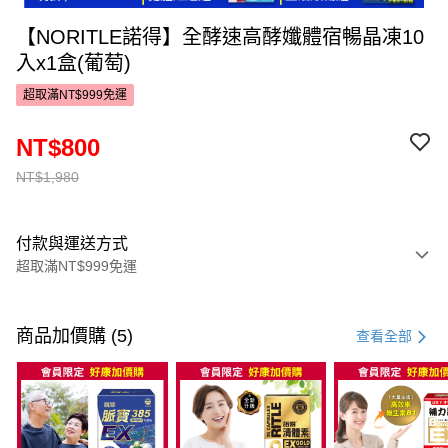
【NORITLE諾得】全酵速高酵孅體宿暢晶凍10
入x1盒(葡萄)
超取滿NT$999免運
NT$800
NT$1,980
付款與運送方式
超取滿NT$999免運
付款方式
信用卡一次付款
商品加價購 (5)
查看全部
超商取貨付款
LINE Pay
Apple Pay