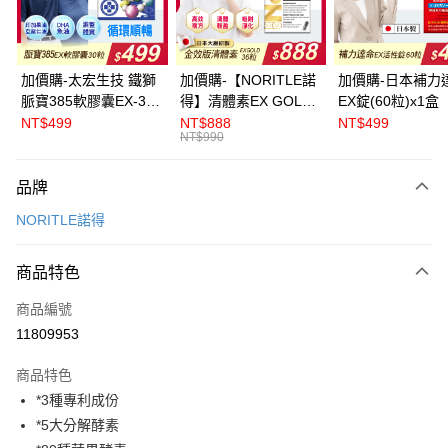
悠遊付
ATM付款
加價購-太宏生技 鐵獅
加價購-【NORITLE諾
加價購-日本補力
脈寶385軟膠囊EX-30
得】清體素EX GOLD
EX錠(60粒)x1盒
運送方式
粒x1盒
膠囊36粒x1盒
NT$499
NT$888
NT$499
NT$990
全家取貨付款
每筆NT$60，滿NT$999(含以上)免運費
品牌
付款後全家取貨
NORITLE諾得
每筆NT$60，滿NT$999(含以上)免運費
商品特色
萊爾富取貨付款
每筆NT$60，滿NT$999(含以上)免運費
商品編號
11809953
付款後萊爾富取貨
每筆NT$60，滿NT$999(含以上)免運費
商品特色
*3種專利成份
7-11取貨付款
*5大分解酵素
每筆NT$60，滿NT$999(含以上)免運費