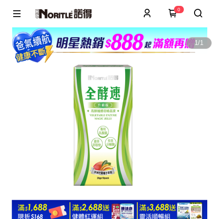
0
1
/
1