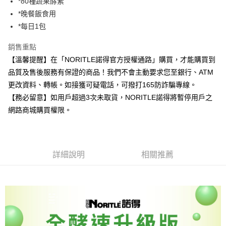
*80種蔬果酵素
付款後7-11取貨
*晚餐飯食用
每筆NT$60，滿NT$999(含以上)免運費
*每日1包
宅配
銷售重點
每筆NT$100，滿NT$999(含以上)免運費
【溫馨提醒】在「NORITLE諾得官方授權通路」購買，才能購買到
品質及售後服務有保證的商品！我們不會主動要求您至銀行、ATM
更改資料、轉帳。如接獲可疑電話，可撥打165防詐騙專線。
【務必留意】如用戶超過3次未取貨，NORITLE諾得將暫停用戶之
網路商城購買權限。
詳細說明
相關推薦