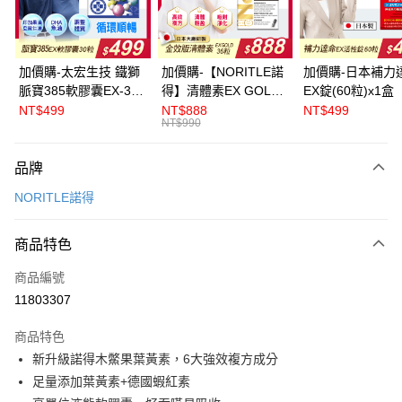
悠遊付
ATM付款
加價購-太宏生技 鐵獅
加價購-【NORITLE諾
加價購-日本補力
脈寶385軟膠囊EX-30
得】清體素EX GOLD
EX錠(60粒)x1盒
運送方式
粒x1盒
膠囊36粒x1盒
NT$499
NT$888
NT$499
NT$990
全家取貨付款
每筆NT$60，滿NT$999(含以上)免運費
品牌
付款後全家取貨
NORITLE諾得
每筆NT$60，滿NT$999(含以上)免運費
商品特色
萊爾富取貨付款
每筆NT$60，滿NT$999(含以上)免運費
商品編號
11803307
付款後萊爾富取貨
每筆NT$60，滿NT$999(含以上)免運費
商品特色
新升級諾得木鱉果葉黃素，6大強效複方成分
7-11取貨付款
足量添加葉黃素+德國蝦紅素
每筆NT$60，滿NT$999(含以上)免運費