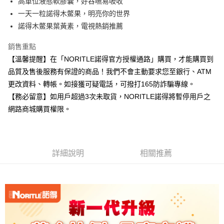
高單位液態軟膠囊，好吞嚥易吸收
付款後7-11取貨
一天一粒諾得木鱉果，明亮你的世界
每筆NT$60，滿NT$999(含以上)免運費
諾得木鱉果葉黃素，電視熱銷推薦
宅配
銷售重點
每筆NT$100，滿NT$999(含以上)免運費
【溫馨提醒】在「NORITLE諾得官方授權通路」購買，才能購買到
品質及售後服務有保證的商品！我們不會主動要求您至銀行、ATM
更改資料、轉帳。如接獲可疑電話，可撥打165防詐騙專線。
【務必留意】如用戶超過3次未取貨，NORITLE諾得將暫停用戶之
網路商城購買權限。
詳細說明
相關推薦