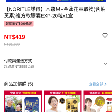
【NORITLE諾得】木鱉果+金盞花萃取物(含葉
黃素)複方軟膠囊EXP-20粒x1盒
超取滿NT$999免運
NT$419
NT$1,680
付款與運送方式
超取滿NT$999免運
付款方式
信用卡一次付款
商品加價購 (5)
查看全部
超商取貨付款
LINE Pay
Apple Pay