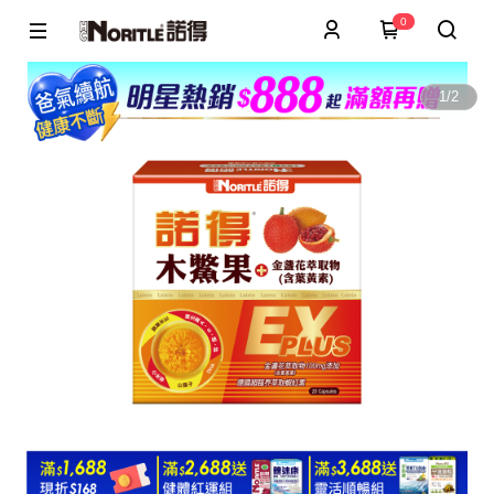
0
1
/
2