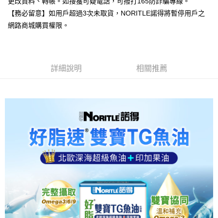
更改資料、轉帳。如接獲可疑電話，可撥打165防詐騙專線。
付款後7-11取貨
【務必留意】如用戶超過3次未取貨，NORITLE諾得將暫停用戶之
每筆NT$60，滿NT$999(含以上)免運費
網路商城購買權限。
宅配
每筆NT$100，滿NT$999(含以上)免運費
詳細說明
相關推薦