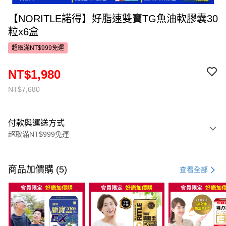
【NORITLE諾得】好脂速雙寶TG魚油軟膠囊30
粒x6盒
超取滿NT$999免運
NT$1,980
NT$7,680
付款與運送方式
超取滿NT$999免運
付款方式
信用卡一次付款
商品加價購 (5)
查看全部
超商取貨付款
LINE Pay
Apple Pay