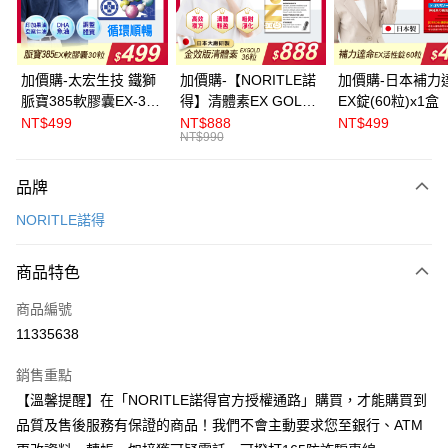
悠遊付
ATM付款
加價購-太宏生技 鐵獅
加價購-【NORITLE諾
加價購-日本補力
脈寶385軟膠囊EX-30
得】清體素EX GOLD
EX錠(60粒)x1盒
運送方式
粒x1盒
膠囊36粒x1盒
NT$499
NT$888
NT$499
NT$990
全家取貨付款
每筆NT$60，滿NT$999(含以上)免運費
品牌
付款後全家取貨
NORITLE諾得
每筆NT$60，滿NT$999(含以上)免運費
商品特色
萊爾富取貨付款
每筆NT$60，滿NT$999(含以上)免運費
商品編號
11335638
付款後萊爾富取貨
每筆NT$60，滿NT$999(含以上)免運費
銷售重點
【溫馨提醒】在「NORITLE諾得官方授權通路」購買，才能購買到
7-11取貨付款
品質及售後服務有保證的商品！我們不會主動要求您至銀行、ATM
每筆NT$60，滿NT$999(含以上)免運費