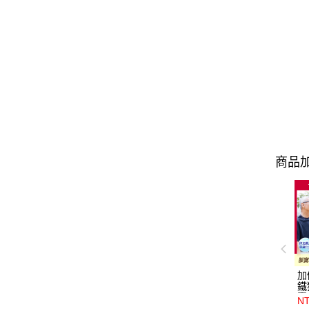
商品加
加
鐵
囊
NT