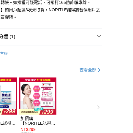
轉帳。如接獲可疑電話，可撥打165防詐騙專線。
付款
】如用戶超過3次未取貨，NORITLE諾得將暫停用戶之
0，滿NT$999(含以上)免運費
購買權限。
家取貨
0，滿NT$999(含以上)免運費
類 (1)
貨付款
舒緩疲勞
0，滿NT$999(含以上)免運費
客服
爾富取貨
查看全部
0，滿NT$999(含以上)免運費
付款
0，滿NT$999(含以上)免運費
1取貨
0，滿NT$999(含以上)免運費
加價購-
LE諾得】
【NORITLE諾得】
纖均衡完
活麗美皙妍錠60粒
00，滿NT$999(含以上)免運費
NT$299
7包)x1
x1盒