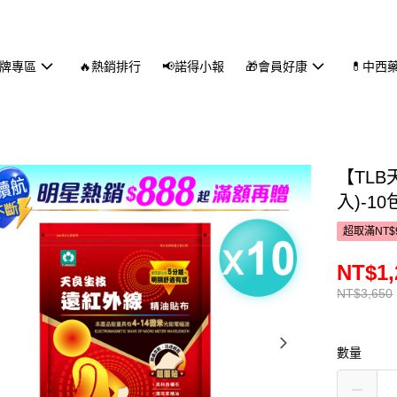
品牌專區
🔥熱銷排行
📢諾得小報
🎁會員好康
💊中西
【TL
入)-10
超取滿NT$
NT$1,
NT$3,650
數量