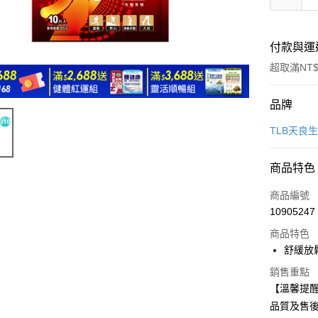
付款與運
超取滿NT$
付款方式
品牌
信用卡一
TLB天良
超商取貨
商品特色
LINE Pay
商品編號
Apple Pay
10905247
商品特色
悠遊付
舒緩放
ATM付款
銷售重點
【溫馨提醒
品質及售
運送方式