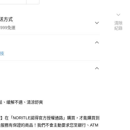
送方式
清除
999免運
紀錄
次付款
生技
付款
鬆、緩解不適、清涼舒爽
】在「NORITLE諾得官方授權通路」購買，才能購買到
後服務有保證的商品！我們不會主動要求您至銀行、ATM