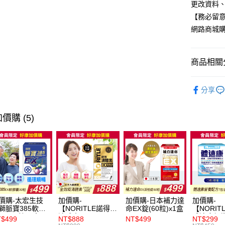
更改資料、
全家取貨
【務必留意
每筆NT$6
網路商城
付款後全
每筆NT$6
商品相關分
萊爾富取
生活用品
每筆NT$6
分享
付款後萊
價購 (5)
每筆NT$6
7-11取貨
每筆NT$6
付款後7-1
每筆NT$6
價購-太宏生技
加價購-
加價購-日本補力達
加價購-
宅配
獅脈寶385軟膠
【NORITLE諾得】
命EX錠(60粒)x1盒
【NORIT
EX-30粒x1盒
清體素EX GOLD
體速康優
每筆NT$1
$499
NT$888
NT$499
NT$299
膠囊36粒x1盒
整營養配方(