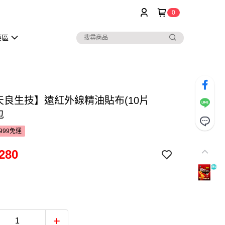
0
藥區
B天良生技】遠紅外線精油貼布(10片
包
999免運
280