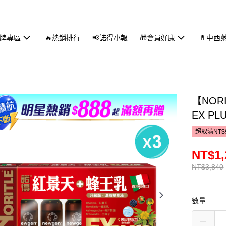
品牌專區
🔥熱銷排行
📢諾得小報
🎁會員好康
💊中西
【NO
EX PL
超取滿NT$
NT$1,
NT$3,840
數量