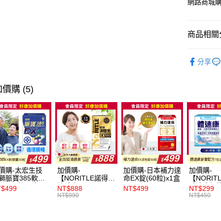
網路商城
全家取貨
每筆NT$6
商品相關分
付款後全
養生滋補
每筆NT$6
分享
男性保健
萊爾富取
女性保健
每筆NT$6
價購 (5)
付款後萊
每筆NT$6
7-11取貨
每筆NT$6
付款後7-1
價購-太宏生技
加價購-
加價購-日本補力達
加價購-
獅脈寶385軟膠
【NORITLE諾得】
命EX錠(60粒)x1盒
【NORIT
每筆NT$6
EX-30粒x1盒
清體素EX GOLD
體速康優
$499
NT$888
NT$499
NT$299
膠囊36粒x1盒
整營養配方(
NT$990
NT$450
宅配
盒_效期
2026/11/
每筆NT$1