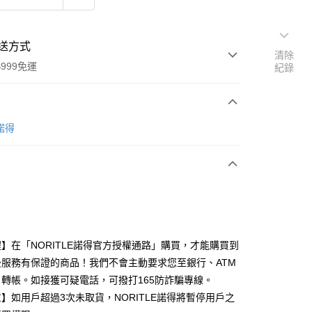
送方式
清除
999免運
紀錄
次付款
E諾得
付款
】在「NORITLE諾得官方授權通路」購買，才能購買到
後服務有保證的商品！我們不會主動要求您至銀行、ATM
轉帳。如接獲可疑電話，可撥打165防詐騙專線。
】如用戶超過3次未取貨，NORITLE諾得將暫停用戶之