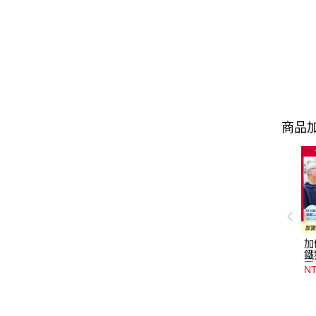
商品加
加
鐵
囊
NT