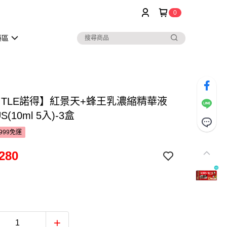
0
藥區
RITLE諾得】紅景天+蜂王乳濃縮精華液
US(10ml 5入)-3盒
999免運
280