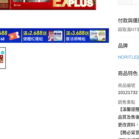
付款與運
超取滿NT$
付款方式
品牌
信用卡一
NORITL
超商取貨
商品特色
LINE Pay
商品編號
Apple Pay
10121732
銷售重點
悠遊付
【溫馨提醒
ATM付款
品質及售
更改資料、
【務必留意
運送方式